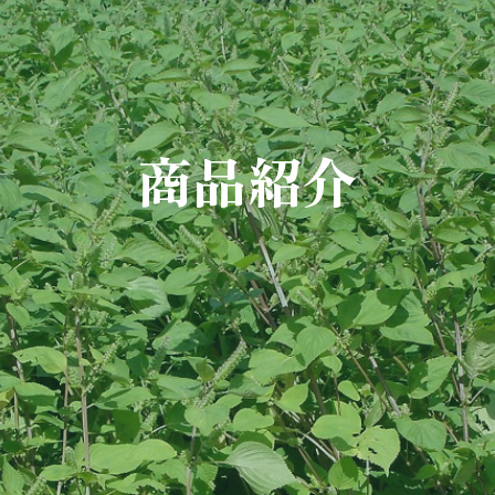
商
品
紹
介